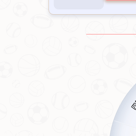
以英超名队朴茨茅斯为例，他们曾由于盲目投资导致
预算分配及长远规划的重要性也是必然选择。因此，
评估潜力与实用价值并重
对于喜欢脚踏实地选人的教练组来说，每一个签约都