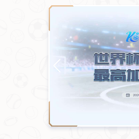
爱游戏体育
乌德勒支有意引进阿莱，但
栏目：爱游戏体育
发布时间：2026-08-07T00:10:00
在足球转会市场上，俱乐部间的谈判和交易悬而未决
浓厚兴趣。然而，他们明确表示
出价最高为5000万欧
波动情势下的明智选择
处于转会市场中的任何一方都需要谨慎衡量自己的财务
理智举措值得很多俱乐部学习，因为近年来不少球队