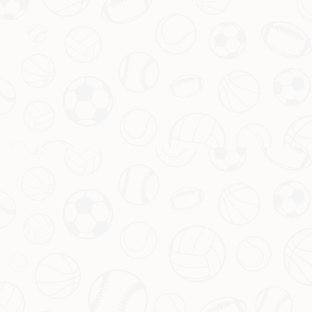
心理因素：挑衅的双刃剑效应
不得不提的是，赛前的“狠话”在这场比赛中起到了反作用。
本来是为了鼓舞士气，却反而让Brazil背上了额外的心理负
担。每当他们在场上陷入被动时，似乎都能感受到对方球迷
的嘲讽和压力。而对于Argentina来说，这句话无疑成了最好
的激励，他们用行动证明了自己的实力。正如一位评论员所
言：
“足球不仅是技术的较量，更是心态的博弈。”
数据对比：实力差距一目了然
从本场比赛的数据来看，Argentina在控球率、射门次数和传
球成功率上均大幅领先。他们全场完成了18次射门，其中7
次命中目标；而Brazil仅有可怜的5次射门，且无一次真正威
胁到对方大门。这种悬殊的表现让人不禁感慨，南美双雄之