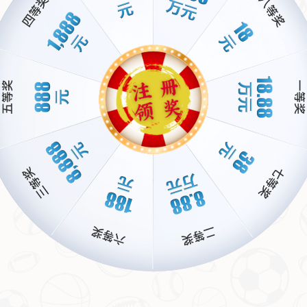
与分析能力。这种沉浸式体验，无疑让观看比赛变得更加引
人入胜。
此外，CCTV5的在线直播还搭配了多种视角和角度，例如
球场内多个摄像头的切换，让观众能感受到多元化的比赛画
面。这种技术手段让球迷可以以不同的视角来理解和欣赏比
赛，极大丰富了观看的乐趣。
评论员的专业素养
CCTV5的评论员团队以其专业化和丰富的比赛解读能力受
到广大球迷的喜爱。在直播过程中，他们通过生动的解说和
深入的分析，将比赛的瞬间呈现得淋漓尽致。无论是战术分
析、球员表现，还是赛场动态，评论员们总能一针见血地剖
析。