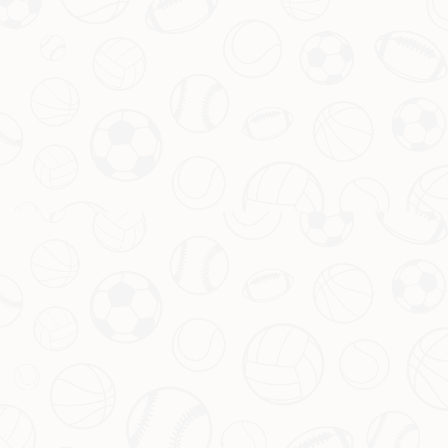
评论员的专业素养不仅体现在解说的质量上，还体现在对观
众情感的调动上。他们通过深入浅出的讲解，使每一位观众
都能轻松理解比赛的复杂性，增强了观赛的参与感和代入
感。每当中国男足进球时，评论员们激情澎湃的解说也让球
迷的心情随着比赛的节奏起伏不定。
同时，CCTV5的评论员常常会与现场的分析师和专家进行
连线，提供多角度的赛事解读。这种多方位的报道方式扩大
了观众的视野，使他们能够通过不同的观点来思考和理解比
赛，极大提升了观赛的层次感。
社区氛围的营造
观看CCTV5直播的赛事，不仅是个人的观赛体验，更是一
个社区和群体的共同参与。在比赛期间，社交媒体平台上会