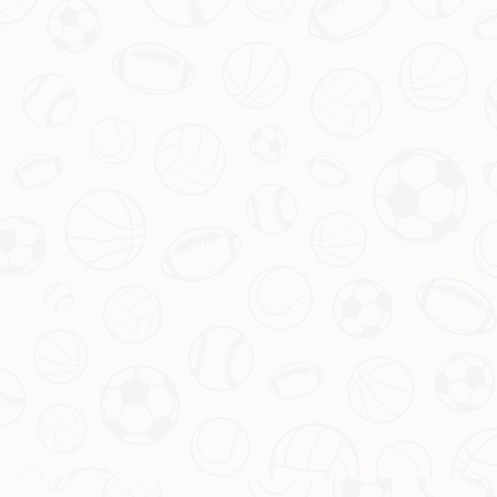
出最佳水平。
对年轻球员来说，他们在比赛中不仅是在捍卫俱乐部的荣
誉，同时也承载着为曼联书写新的历史篇章的重任。每一步
都是向着辉煌的努力，每一个进球都是向历史的问候。这种
自我激励也是球队在面对困境时重拾信心的关键所在。
反思与未来展望
赛后，无论是胜利还是失利，曼联都应该在每场比赛中进行
深刻的反思。面对皇家社会的对决，球队需要总结其不足之
处，以便在未来的比赛中能够取得更好的成绩。成功的经验
与失败的教训，都是球队前进道路上不可或缺的组成部分。
展望未来，曼联在启程的路上不可忽视下一个目标的制定。
这场与皇家社会的战斗，虽然是一次短暂的欧联杯旅程，但