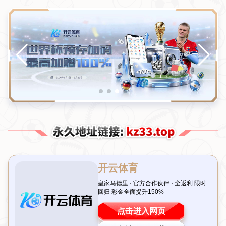
曼联对决皇社：欧联杯救赎战役燃起红
魔求胜信念
栏目：爱游戏体育
发布时间：2026-08-07T00:10:01+08:00
曼联对抗皇家社会的欧联杯晋级战役，既是欧洲赛场上红魔
复兴之路的重要一战，也是球队球员与教练在逆境中突破自
我的生动写照。本文将从四个方面进行详细阐述：首先是曼
联的近期状态及其在欧联杯上的表现；其次，球队的战术布
置与球员的状态分析；然后，曼联历史与此役之间的精神传
承；最后，反思与展望未来。通过这些方面的分析，我们可
以深入理解曼联在这场救赎战役中所燃起的求胜信念，以及
这场比赛对球队未来发展的深远意义。