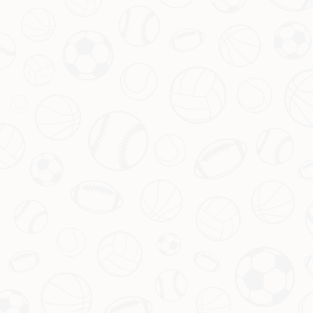
投入上较为有限。通常情况下，球队更倾向于通过联赛的优
异表现来达到进入欧洲赛场的目标，故而对联赛杯的投入相
对较少。
就球迷而言，法国杯的热度往往带动着整个足球文化的蓬勃
发展。比赛日的现场气氛与球迷的热情参与形成了良好的互
动，使得比赛成为了社会生活的一部分。而联赛杯的情形则
较为冷淡，许多球迷更愿意将目光聚焦于更具竞争性的法国
杯，因而联赛杯在球迷心目中的地位进一步降低。
总结：