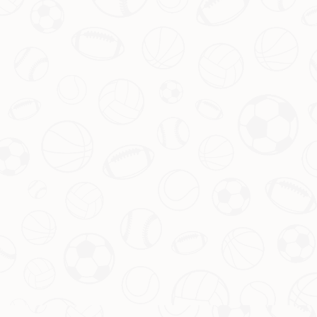
这一象征意义上的不同也影响了球迷的情感归属。许多球迷
以法国杯的历史和传统为骄傲，看到小球队逆袭的剧本，心
中充满激情。而联赛杯，则因其性质更接近于职业比赛，未
必能引起相同层面的共鸣。
对球队与球迷的影响
法国杯的胜利将意味着球队的历史纪录与声望的提升，它不
仅能为球队带来竞争资金支持，也能吸引更多的赞助商与媒
体关注。对于每支参赛球队而言，夺得法国杯的冠军无疑是
为了证明自身实力的重要标志，这对于球队的未来发展将产
生积极的影响。
而法国联赛杯尽管也有类似的影响，但因为重视程度的低
下，球队通常不会将其视为重点目标，因此在资源和战略的