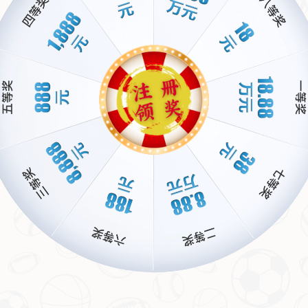
重视程度的差异
在法国足球界，球队对这两项杯赛的重视程度存在显著差
异。绝大多数顶级球队在法国杯中会派出最强阵容，力争夺
冠，原因在于这项赛事不仅能带来荣耀，还能对球队的历史
记录产生深远影响。此外，法国杯冠军还将获得欧洲赛事的
参赛资格，这进一步提升了其重视程度。
相对而言，虽然法国联赛杯也具有类似的获奖条件，但大多
数球队在此比赛中更倾向于进行阵容轮换，以保护主力球员
的体力，特别是在赛季密集的阶段。这种做法使得联赛杯的
竞争水平相对降低，从而影响了其在球队策略中的地位。
这种重视程度的差异也反映在球迷的支持上。法国杯的比赛
通常更能够吸引大批观众，无论是现场观众还是电视观众，
氛围热烈。而联赛杯的观众参与度却远远不及，许多球迷会