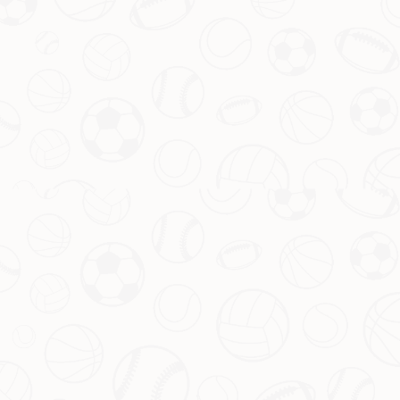
选择不观看相关比赛，因此在整体的热度和影响力上，法国
杯毫无疑问更具优势。
象征意义的不同
法国杯不仅是赛事，更是法国足球文化的重要组成部分，它
象征着公平竞争和机遇。在这项赛事中，小球队有机会站在
大舞台上，挑战声名显赫的巨头，体现了“草根”足球的精
神。这种象征意义让法国杯在民众心中占据了重要地位，成
为了一种荣誉的象征。
而法国联赛杯则更具“职业化”的色彩，代表了职业足球球队
之间的对抗。虽然其中也有历史被改变的可能，但它更像是
装备齐全的球队间的拼搏，缺乏草根队伍与之抗衡的机会。
这种“精英”气质使得联赛杯相较于法国杯缺乏一种可亲近的
氛围。