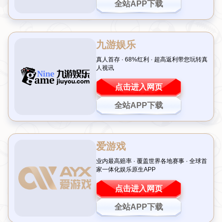
一：伊万的权威宣言 名单由我说了算
作为国足的主教练，伊万科维奇在接受采访时直言不讳：
“
国足名单
的选择和确定完全由我负责，这是我的职责所
在。”这一表态展现了他对团队建设的掌控力。在过去，关
于球员选拔的问题常常引发争议，外界的声音时常干扰教练
组的决策。而如今，伊万用清晰的态度表明，他将以专业视
角主导一切。这种果断无疑为球队管理注入了更多稳定性。
值得一提的是，名单的选择不仅仅关乎球员的技术水平，更
涉及战术体系的适配性。伊万强调，他会根据球员在俱乐部
中的表现以及国家队的整体需求来做出决定。这一点也得到
了部分业内人士的认可，他们认为，只有赋予主教练足够的
自主权，才能确保球队风格的一致性。