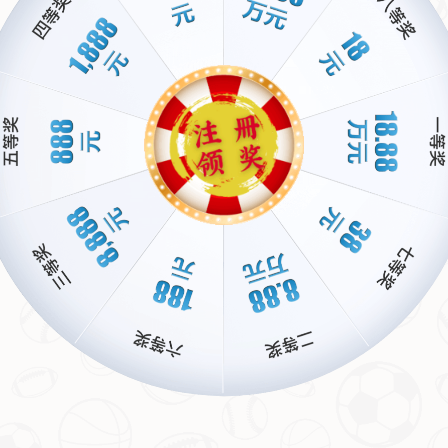
三：背后的努力与未来的挑战
态度转变的背后，是伊万团队不懈的努力。从接手国足的那
一刻起，他就投入了大量精力研究球员特点和对手情况。据