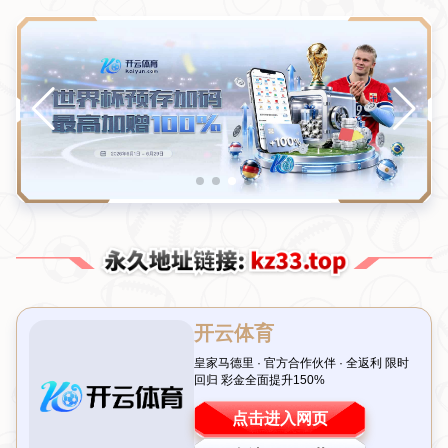
时隔920天重返NBA，佩顿助鹈鹕逆境
翻盘再展实力
栏目：爱游戏体育
发布时间：2026-08-07T00:10:01+08:00
引言：久别重逢的赛场奇迹
在NBA这个充满竞争与奇迹的舞台上，每一位球员都在用
汗水书写属于自己的故事。而当一位球员时隔
920天
再次踏
上赛场，那一刻不仅是个人职业生涯的转折，更是无数球迷
心中的感动瞬间。埃尔弗里德·佩顿（Elfrid Payton）在经历
了漫长的等待后，终于以“救火队员”的身份加盟新奥尔良鹈
鹕，用实际行动向世界证明：他从未放弃梦想。这篇文章将
带你走进佩顿的回归之旅，感受他如何在逆境中绽放光芒。