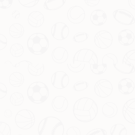
未来展望：佩頓能否站稳脚跟
尽管目前佩頓与鹈鹕的合同只是短期性质，但他的表现已经
为自己的职业生涯争取到了更多可能性。如果能够在接下来
的比赛中持续输出稳定的表现，他或许能获得一份更长期的
保障合同。对于这位曾经的天才球员来说，重返NBA只是
第一步，如何在竞争激烈的联盟中重新站稳脚跟，才是更大
的考验。
值得一提的是，佩頓的故事也给许多处于低谷期的球员带来
了启示——只要不放弃，努力总会有回报。他的回归不仅仅
是个人胜利，更是一种精神的象征。