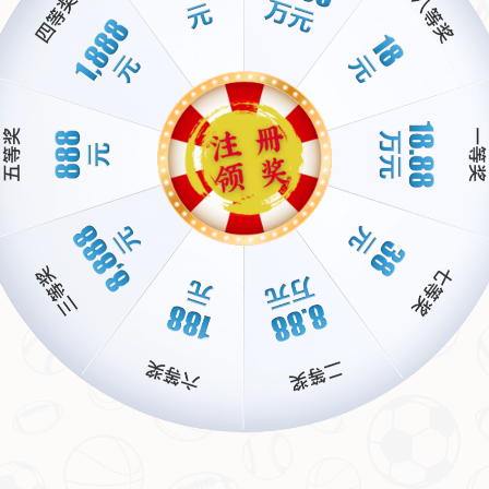
球员。他们或许不再年轻，但丰富的比赛经验和出色的技术
能力，成为了
洛杉矶Galaxy
在关键时刻的依靠。以某位前西
甲球星为例，这位球员曾在巴塞罗那效力多年，虽然如今已
过巅峰期，但他在中场的组织能力和临场应变依然令人叹
服。在决赛中，正是他的精准长传帮助球队打破僵局，为最
终胜利奠定了基础。
此外，另一位来自英超的老将也在后防线上展现了无可替代
的价值。他的稳健表现多次化解对手的威胁进攻，被球迷戏
称为“
移动长城
”。这些欧洲故人的加盟，不仅提升了球队的
整体实力，也为年轻队员树立了榜样，让他们学会如何在大
赛中保持冷静。
三 案例分析：战术与情怀的完美结合
以决赛为例，
洛杉磯銀河隊
的主教练采用了极具针对性的