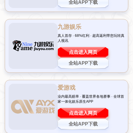
一 重返荣光：洛杉矶银河的十年蜕变
自2014年最后一次夺得美职足冠军以来，
洛杉矶银河
经历了
漫长的低谷期。作为美国职业足球大联盟（MLS）最具历
史底蕴的俱乐部之一，他们曾是贝克汉姆等巨星的舞台，但
近些年却逐渐失去了昔日的统治力。然而，2024年的这个赛
季，洛杉矶银河以全新的面貌回归，通过精准的引援和战术
调整，最终在决赛中力克对手，时隔十年再尝冠军滋味。这
一成就不仅让球迷欣喜若狂，也让人们开始重新审视这支老
牌劲旅的潜力。
值得一提的是，球队管理层近年来对阵容的重塑起到了关键
作用。他们不仅注重培养年轻球员，还引入了多位经验丰富
的欧洲球星，这些“
故人
”的到来为球队注入了新的活力。