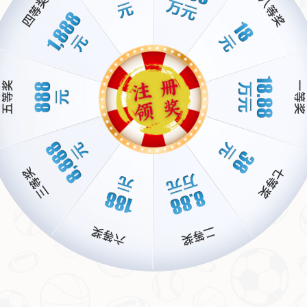
以历史案例来看，类似的情况并非首次发生。例如几年前的
某明星后卫交易中，湖人同样因犹豫不决而被其他球队捷足
先登，最终影响了赛季表现。这一次的历史重演，不得不让
人为紫金军团感到惋惜。
三、杜兰特的新帮手：化学反应值得期待
回到太阳队，新加入的这位球员被认为是
杜兰特
身边的最
佳搭档之一。他在场上的多面性，既能分担得分压力，又能
在防守端提供支持。更重要的是，他的到来有望缓解
杜兰
特
在关键时刻的体能负担，让球队在季后赛中走得更远。
有专家预测，这对组合可能会重现当年某些传奇双人组的风
采，比如像当年的科比与加索尔那样，通过默契配合带领球
队冲击总冠军。当然，一切还需要时间和实战来检验，但从
目前纸面实力来看，太阳队的竞争力无疑得到了显著提升。