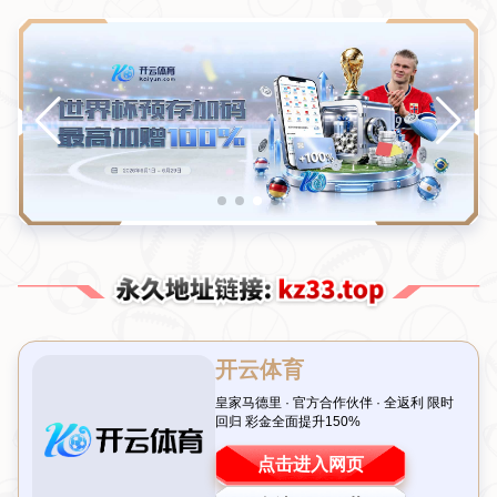
太阳4换2交易截胡湖人目标！杜兰特迎
来强力助手
栏目：爱游戏体育
发布时间：2026-08-07T00:10:00+08:00
引言：一场震撼交易背后的故事
在NBA交易市场风起云涌的背景下，菲尼克斯太阳队近期
完成了一笔令人瞩目的
4换2交易
，不仅成功截胡了洛杉矶
湖人队的心仪球员，还为
杜兰特
带来了一位强有力的帮
手。这笔交易的背后究竟隐藏着怎样的博弈？太阳队如何在
竞争中脱颖而出？今天，我们就来揭开这桩交易的神秘面
纱，带你一探究竟。