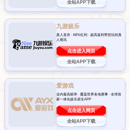
马龙与布斯的矛盾：权力斗争的牺牲品