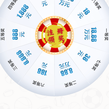
视。以尼古拉·约基奇为核心的体系虽然强大，但角色球员
的老化和替补深度不足已成为隐患。例如，主力后卫贾马尔
·穆雷在季后赛中的表现起伏不定，而部分老将的状态下滑
也让球队在面对年轻化、速度更快对手时显得力不从心。如
果无法通过交易或选秀补充新鲜血液，
掘金走向衰弱
的可能
性将进一步加大。
值得一提的是，马龙在任期间对球员的使用和战术调整堪称
教科书级别。他对约基奇的
个性化培养
以及对团队防守的
精
准布置
，都曾是球队成功的关键。若新教练无法延续这种风
格，球队的核心竞争力或将受到重创。
案例分析：类似困境的前车之鉴
回顾NBA历史，不乏因管理层与教练矛盾导致队伍崩盘的
例子。以2011年的洛杉矶湖人为例，当时菲尔·杰克逊与管