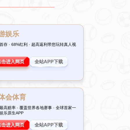
出犀利的进攻，也能在防守端稳如磐石。以葡萄牙体育
惊足坛。这一经典案例充分展现了他在战术上的精准判