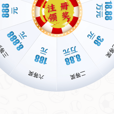
得淋漓尽致。面对不同风格的对手，他总能找到破解之法。无论
种攻守兼备的特质，正是他被誉为“
欧战之王
”的关键原因。
力同样不容小觑。他深谙如何调动球员的情绪，让每一位队员都
莫琳通过一系列激励措施，让队伍在比赛中爆发出惊人的战斗力
手红魔后，他迅速稳住了军心，帮助球队在短时间内找回信心。
奠定了基础。
数据则是他“硬核”实力的最好证明。本赛季，他在欧战中率领两
现，不仅展现了他的适应能力，也让他成为当今足坛最炙手可热