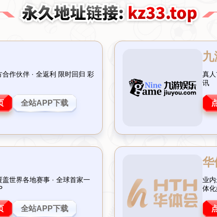
独特的战术理念。他善于根据对手的特点灵活调整阵型，既能打
略，成功限制了瓜迪奥拉球队的中场组织，最终以
4-1
的比分震