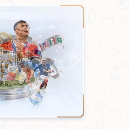
产品中心
新闻中心
联系爱游戏体育
败绩
上展现出惊人的统治力，无论是执教葡萄牙体育（葡
号。究竟是什么让阿莫林在欧战中如此无敌？本文将带