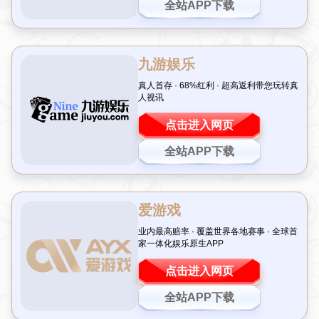
多纳鲁马：巴黎防线的最后屏障
在欧冠半决赛的第二回合较量中，巴黎圣日耳曼面对强敌，
一度陷入被动。然而，门将多纳鲁马用实际行动证明了自己
的价值。比赛中，他多次上演
惊艳扑救
，尤其是对方的一次
近距离头球攻门，多纳鲁马以迅雷不及掩耳之势单手将球托
出横梁，这一幕被球迷称为“神级反应”。
正是这些关键时刻
的表现
，让对手的进攻一次次无功而返，也为球队争取了宝
贵的反击时间。数据统计显示，多纳鲁马在这场比赛中完成
了5次成功扑救，其中3次堪称世界级。