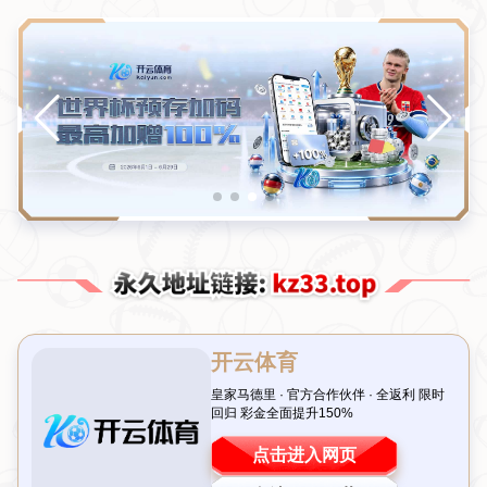
冲刺欧冠决赛！多纳鲁马神勇扑救助巴
黎2比1晋级
栏目：爱游戏体育
发布时间：2026-08-07T00:10:01+08:00
引言：巴黎圣日耳曼的逆袭之夜
在足球的世界里，奇迹往往在最关键的时刻诞生。巴黎圣日
耳曼（PSG）在本赛季欧冠半决赛中，以总比分2比1逆转对
手，成功挺进决赛，而这场胜利的背后，门将多纳鲁马的神
级表现无疑是最大亮点。
接连神扑
、
关键时刻力挽狂澜
，他
的表现让球迷们热血沸腾，也为球队锁定了通往决赛的门
票。今天，我们就来回顾这场激动人心的比赛，剖析多纳鲁
马如何成为巴黎逆转的关键。