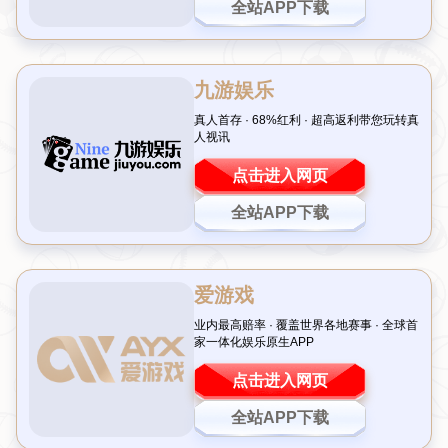
一、英超夺冠梦碎：细节决定成败
本赛季，阿森纳一度被认为是
英超冠军
的有力竞争者。赛季
初期，他们展现出了强大的统治力，攻防两端都表现得可圈
可点。然而，随着赛程深入，一些关键比赛中的失分成为了
致命伤。例如，在与曼城的直接对话中，阿森纳未能把握住
机会，最终以微弱劣势错失榜首位置。数据统计显示，他们
在关键场次中的进球转化率仅为
12%
，远低于其他争冠对
手。这不仅暴露了球队进攻端的低效，也反映出心理素质上
的不足。可以说，细节上的疏忽让他们的
英超冠军梦
彻底破
碎。