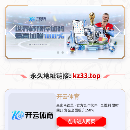
全线失守！阿森纳英超冠军梦碎，欧冠
足总杯联赛杯皆无缘
栏目：爱游戏体育
发布时间：2026-08-07T00:10:00+08:00
引言：阿森纳的失落赛季，球迷心碎四大皆空
在2023-2024赛季的尾声，阿森纳的支持者们却无法掩饰内
心的失望。作为英超传统豪门之一，阿森纳本赛季在多项赛
事中频频受挫，最终落得“四大皆空”的尴尬局面。无论是
英
超冠军
的争夺，还是在
欧冠
、
足总杯
和
联赛杯
中的表现，枪
手都未能实现突破。究竟是什么原因导致了这样的结果？本
文将深入剖析阿森纳本赛季的表现，探讨背后的症结所在，
为球迷和关注者带来清晰的解读。