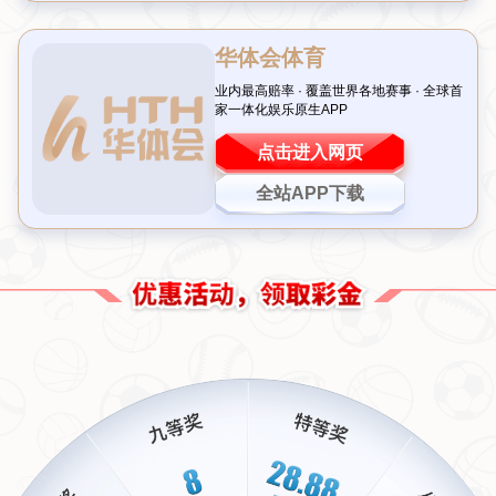
二、欧冠出局：经验与实力的双重差距
在
欧冠赛场
上，阿森纳的表现同样令人扼腕。尽管他们在小
组赛阶段顺利晋级，但进入淘汰赛后，面对拜仁慕尼黑这样
的老牌劲旅时，球队的短板暴露无遗。无论是阵容深度还是