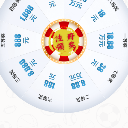
此外，他的教练团队也功不可没。通过科学化的训练计划和
针对性的战术安排，潘展勒在比赛中总能找到最适合自己的
节奏。尤其是在
200米自由泳
这样的中距离项目中，如何分
配体力、掌控节奏显得尤为重要，而他显然做到了近乎完
美。
三 数据分析：成绩背后的意义