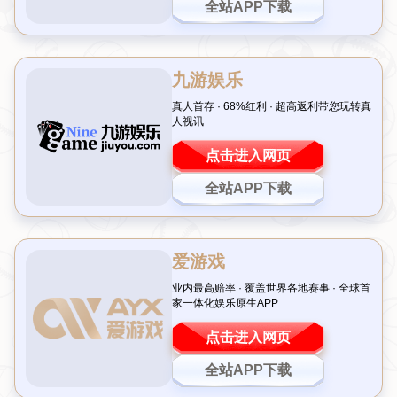
毅力书写属于自己的传奇！
一 赛事亮点：潘展乐力压群雄
在本次全国游泳冠军赛的男子200米自由泳决赛中，
潘展乐
展现出了超强的竞技状态。从比赛一开始，他就以迅猛的前
半程冲刺奠定了领先优势，最终以
1分45秒45
的成绩率先触
壁，毫无悬念地拿下冠军。这一成绩不仅是他个人职业生涯
的新高，也在一定程度上彰显了中国年轻一代游泳选手的崛
起。
值得一提的是，这已经是他在本次赛事中的第二枚金牌。就
在比赛前一天，他还在另一项赛事中夺冠，实现了
两天两冠
的傲人成就。这种高强度的连续作战能力，让人不禁对他的