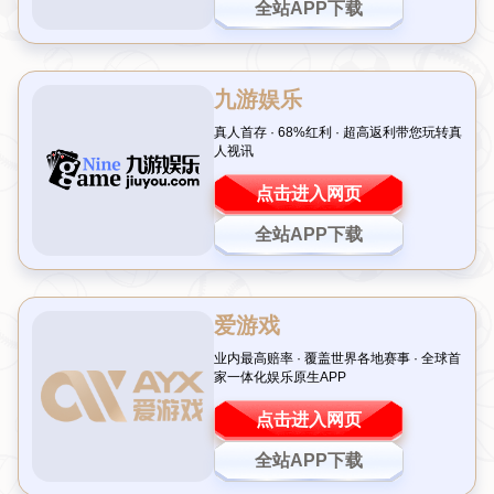
们一起揭开这场激动人心的较量！
一、双方现状：难兄难弟的低谷期
近年来，巴西和阿根廷这对南美双雄的表现都有些令人失
望。尽管两队拥有众多世界级球星，但在团队配合和稳定性
上却频频暴露问题。巴西队在失去内马尔的部分核心作用
后，进攻端显得有些乏力，防守也未能达到昔日的高度。而
阿根廷虽然有梅西这位灵魂人物坐镇，但整体阵容的老化与
年轻球员的磨合问题依然存在。正如外界所形容，这两支传
统豪强如今成了“
难兄难弟
”，都在寻求重振旗鼓的突破口。
然而，从近期的比赛数据来看，阿根廷在关键时刻的把握能
力似乎略胜一筹。尤其是在梅西的带领下，球队展现出更强
的斗志和求胜欲望。相比之下，巴西队的内部矛盾和战术调
整尚未完全理顺，这或许会成为他们本场比赛的一大隐患。