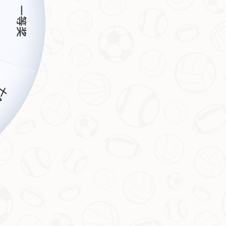
个人情感的表达，也是对整个团队士气的提升。足球从
的潜力，尤其对于像芒特这样正处于职业生涯上升期的
的跑位和技术是世界级别的。这种鼓励让本泽马逐渐成
挑战。