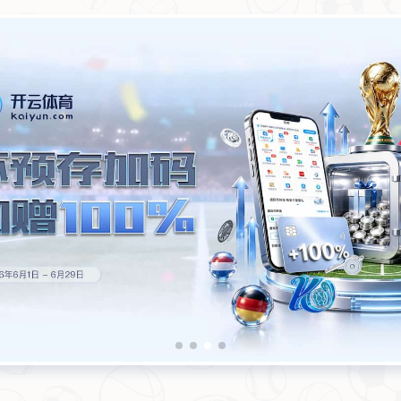
网站首页
公司简介
媲美贝克汉姆，这一刻属于你
+08:00
之声
的高光时刻。近日，曼联中场核心B费（布鲁诺-费尔南德斯）
芒特你值得拥有这一刻
”。这句话不仅是对芒特技术的肯定，更
以及这一刻对球员和球队的影响。