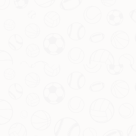
有许多值得称道的地方。首先，他的视野开阔，能够在高压环境下迅
。最重要的是，mangt 的踢法非常“聪明”，他总能在关键时
跑动能力和防守意识，这让他在攻防两端都能发挥作用。正是这些全能
能性。
更是成长
彩的 arc line ball，更是 mangt 在压力下证明自己
现赢得认可，这种成就感是任何训练都无法替代的。
ngt 的潜力，有人甚至预测他将成为下一代英格兰足坛的中场核
属于每一个为梦想拼搏的人。
Sports 注册网站地址