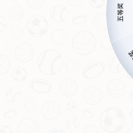
从赞誉到激励：团队合作的
B费作为曼联的中场核心，不仅在场上承担组织进攻
来不是一个人的运动，一句“
你值得拥有这一刻
”背后
年轻人来说尤为重要。
值得一提的是，类似的情景在其他球队也曾上演。例
长为金球奖得主。从这个案例来看，B费的肯定或许
芒特的技术亮点：为何被比