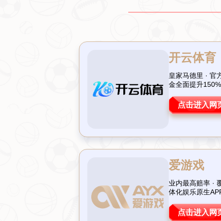
B费的高评价：弧线球背后
提到弧线球，很多人脑海中会浮现出贝克汉姆那标志
然是对其技术的高度认可。
芒特的弧线球
不仅仅是力
年轻球员少有的成熟。
在最近的一场比赛中，芒特在一次定位球机会中，用
刻属于你。”这样的评价无疑让外界对
梅森-芒特
的表