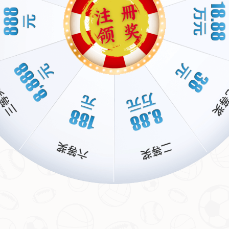
力量
的重任，在场下也展现了领袖气质。他对芒特的公开表扬，既是
，是队友间深厚的信任和默契。这种正向反馈能够激发球员更大
如，当年C罗在皇马时，经常公开称赞年轻时的本泽马，认为他
会成为芒特职业生涯的一个转折点，让他更加自信地面对未来的
作贝克汉姆