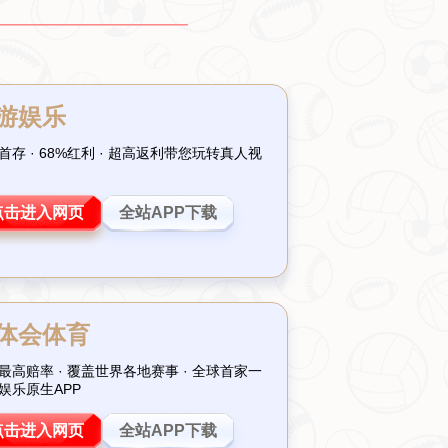
称，而B费将芒特的表现与这位传奇球星相提并论，显
长距离传球还是直接攻门，他的脚下技术都透露出一种
B费忍不住称赞：“你的弧线球就像贝克汉姆，那一
性。