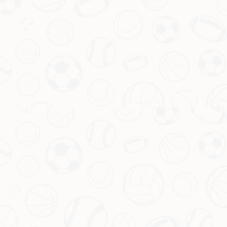
具体分析 mangt 的技术特点，不难发现他确实
出，无论是角球还是任意球，他的处理都显得游刃有余
与当年贝克汉姆在中场的统治力颇有几分相似之处。
此外，作为一名现代型中场，mangt 还具备出色的
这种比较，也无疑为 mangt 的未来发展增添了更多可
那一刻的价值：不仅是进球
当 B费 说出“你值得拥有这一刻”时，他指的不只是那记精
力，每一步都充满了挑战。而能够在关键比赛中用表
这场比赛后，许多球迷也在社交媒体上讨论起了 ma
了尊重。正如 B费 所言，这一刻属于 mangt ，也
游戏网站平台推荐：
华体会体育官方咱叔的国米- HTH 