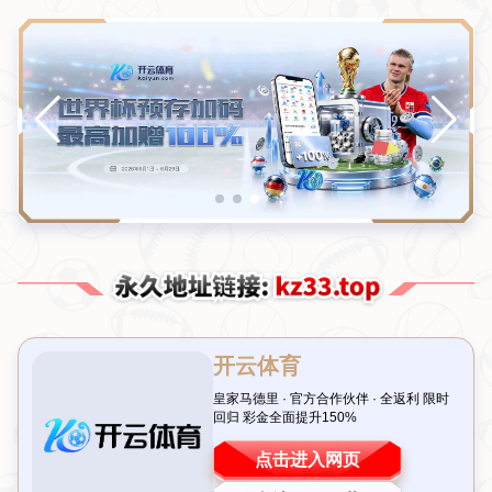
维蒂尼亚以1294次传球领跑24／25赛季
欧冠榜单
栏目：爱游戏体育
发布时间：2026-08-09T00:10:02+08:00
在24/25赛季的欧冠赛场上，传球数据成了衡量球队中场实
力的重要指标之一。其中，葡萄牙新星维蒂尼亚以惊人的
1294次传球
高居榜首，引领着全欧洲的关注。那么，这位年
轻控场大师是如何在如此激烈的竞争中脱颖而出的呢？
多面手中的完美表现
维蒂尼亚不仅仅是一名出色的组织者，他通过精准和超前意
识贡献了大量关键性传球。自加盟巴黎圣日耳曼以来，这位