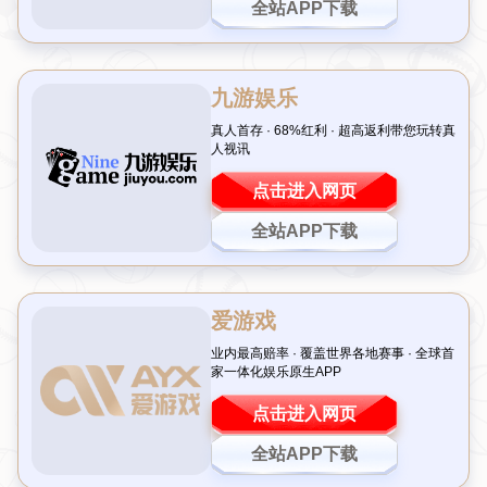
作为曾效力于曼城和拜仁慕尼黑等顶级俱乐部的重要球员，
勒鲁瓦·萨内以其突破能力强、速度快及脚法精湛而闻名于
世
。自2019年从曼城加盟拜仁以来，他逐渐成为队中的关键
角色。然而，在竞争激烈的一线阵容中保持稳定显然并非易
事。因此，这位德国国脚被传出可能离队并另谋新发展的消
息也就不足为奇。
加拉塔萨雷：重塑雄心
如果说欧洲五大联赛是众多顶尖球星梦寐以求的舞台，那么
加拉塔萨雷则代表了那些立志在世界各地开拓自身价值版图
的大型俱乐部之一。近年来，加勒比狮军团通过引入知名国
际选手来提升实力，并争取能跻身欧洲之巅。在上个赛季成
功夺得国内联赛冠军后，他们迫切希望借助像“魔术师”般灵
活技巧高超且经验丰富的人物推动团队整体水平更上一层
楼。