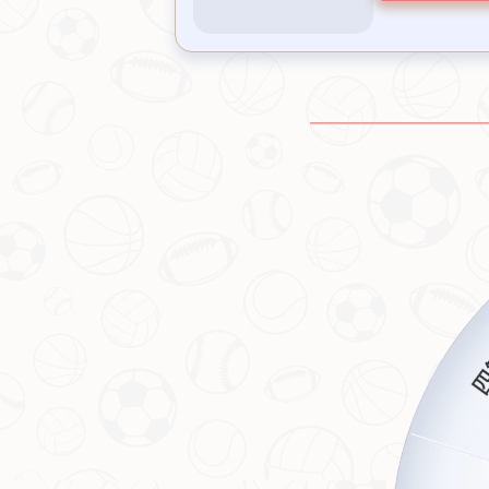
在绿茵场上的表现中，这位年仅18岁的攻击型中场
造黄金机会。此外，更难得的是； *他的冷静让人看
优质网站：
麻将胡了模拟器在线免费试玩 - PG麻将电子游戏 