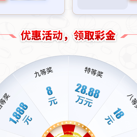
展现出了绝佳的技术天赋和无与伦比的大局观。他不仅能够连接球
到了一颗成熟于未来时代的新星可能性，这是投资不可替换资本“
Majiang Hule