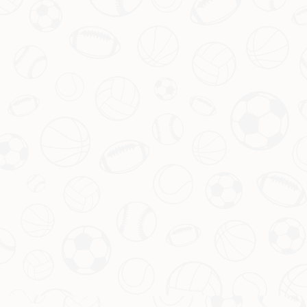
的苦果。
此外，莫타还善于利用心理战。在赛前新闻发布会上，他曾
轻描淡写地提到“对旧东家再了解不过”，这种表态不仅给队
员们注入了信心，也无形中给对手施加了压力。这样的细
节，或许正是他能够在关键战役中屡屡占优的原因之一。
未来展望：モタ与國際ミラ诺
的对决还将继续
无论是对ユヴェントゥス还是對國際ミラ诺来说，莫塔的存
在都是一把双刃剑。对于斑馬軍團，他是带领球队重返巅峰
的关键人物；而对于藍黒軍團，他的每一次胜利都是一次刺
痛。可以预见的是，在未来的意甲赛场上，这位從“國米名
宿”轉變為“國米克星”的主帥，將繼續書寫屬於自己的傳奇