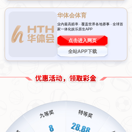
这一转变看似顺理成章，但对于国米的球迷而言，却充满了
复杂的情感。毕竟，这位曾经的“自己人”，如今站在了对手
的阵营。