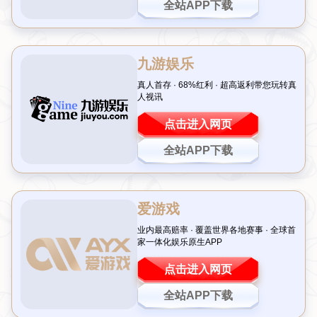
什么是不到5秒的绝杀
所谓
不到5秒的绝杀
，是指在比赛最后5秒内，球员通过一
记关键进球直接决定比赛胜负的情景。这种场景往往发生在
比分胶着、胜负难分的紧要关头，球员需要在极短的时间内
展现出超强的技术和心理素质。NBA作为世界顶级的篮球
联赛，这样的
戏剧性瞬间
并不少见，但每一次都能成为球
迷津津乐道的话题。
五次经典绝殺 你pick哪一个
NBA官推提到的这五次
绝杀
，每一场都充满了悬念和传奇
色彩。虽然具体是哪五场比赛并未详细列出，但我们可以从
近几年的比赛中挑选一些广为人知的案例，感受那份紧张与
激动。
德文-布克的神奇一击