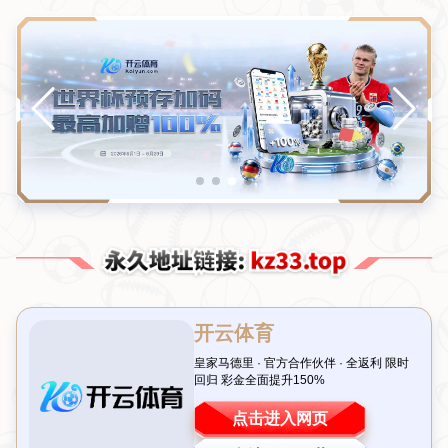
[流言板]NBA官方提问：5次不到5秒的
绝杀瞬间，哪个是你的最爱？
栏目：爱游戏体育
发布时间：2026-08-09T00:10:02+08:00
引言：绝杀时刻 点燃篮球激情
在篮球的世界里，没有什么比最后时刻的绝杀更能让人热血
沸腾。NBA官方推特近期发布了一则令人振奋的消息，盘
点了目前为止的
5次还剩不到5秒的惊心动魄绝杀
，每一球
都堪称经典，引发了无数球迷的热烈讨论。你是否也有一刻
被这样的瞬间深深震撼？今天，我们就来一起回顾这些激动
人心的
绝杀时刻
，看看哪一次最能触动你的心弦。