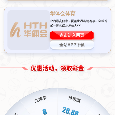
2020年复赛期间，太阳队的德文-布克在对阵快船队的比赛
中，上演了一记令人瞠目结舌的
压哨跳投
。当时比赛仅剩
不到2秒，布克在高难度防守下完成转身跳投，皮球划过一
道完美弧线应声入网。这不仅帮助太阳队锁定胜局，也让布
克的名字再次被载入史册。你是否也被这一球的技术含量所
折服？
利拉德的冷血三分
说到
绝杀
，怎能不提达米安 apellido利拉德？2019年季后赛
首轮对阵雷霆，利拉德在最后0.9秒命中了一记超远三分，
直接送对手回家。那一刻，他冷静地挥手告别对手，展现了
超级巨星的风范。这一球被无数人奉为
经典中的经典
，你
觉得呢？
为何这些时刻如此令人难忘