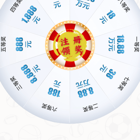
这些不到5秒的
绝殺
之所以让人印象深刻，不仅仅是因为它
们决定了胜负，更因为它们背后蕴含的故事和情感。每一次
成功的背后，都是球员日复一日的苦练，是他们在高压下的
果断决策。无论是布克的高难度出手，还是利拉德的冷血三
分，这些
关键时刻
都体现了篮球运动的魅力——不确定性
与无限可能。
此外，这些瞬间也往往成为球队历史的一部分，甚至影响整
个联盟格局。比如利拉德的那记三分，不仅淘汰了雷霆，也
让开拓者队士气大振，激励着更多年轻球员在关键时刻敢于
出手。这种精神，正是NBA文化中不可或缺的一环。