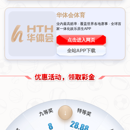
精选资源：
星空体育官方APP下载-网页版安全入口地址
Xingkong Sports
上一篇：咪咕首次签下世俱杯独家版权,引入AI观赛玩法
下一篇：姆巴佩遗憾离队！巴黎一年后挺进欧冠决赛，昔日搭档或问鼎金球奖
Copyright 2024
爱游戏体育（中国）官网登录入口-APP下载地址
AYX Sports
All Rights by
爱游戏体育
.