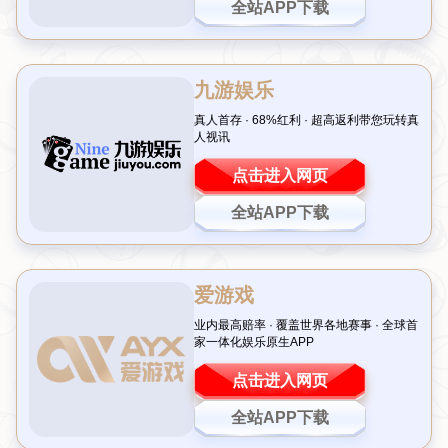
大实力
今年正值各类赛事碰撞火花四溅的时候，而对于22岁的年轻
选手王欣瑜而言，此次晋级意味着巨大飞跃。不久前，在某
重要WTA 250级别比赛上，连续击败几名高排选手让她昂首
跻身最终对垒资格！特别是在半决战中，她凭借尖锐发球与
灵活底线控场全面压制住经验丰富、体力超强之敌人赢得最
后胜机……此役过后，就彻底奠其成外界使皆愈加会注意起
力量&技巧逐年磨合渐增佳分状况发展趋势欤