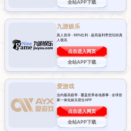
英超的起源与发展简史
英超成立于1992年，取代了原来的英格兰甲级联赛，成为英
国足球的最高级别赛事。从最初的22支球队到如今的20支参
赛队，联赛经历了多次改革，但其核心竞争力始终未变——