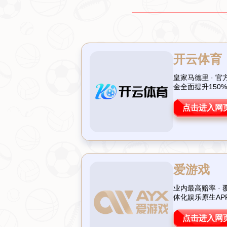
梁王组合首战：实力与默契的双重考验
作为近年来迅速崛起的双打搭档，
梁王组合
以其出色
本届赛事的首次亮相，也是对他们近期训练成果的一
值得一提的是，梁王组合在之前的比赛中曾多次展现
马大师赛，他们的状态如何，是否还能带来惊喜？让
胡哲安：资格赛中的潜力新星
相比于已成名的高手，来自资格赛的
胡哲安
或许是一
志和扎实的基本功赢得了教练组的认可。此次参加大
胡哲安的优势在于他灵活的身法和快速的反击能力，
提升空间。如果能在本次比赛中调整好心态，或许有
大马大师赛看点：新老交锋下的无限可能
大马大师赛作为国际羽联巡回赛的重要一站，向来是