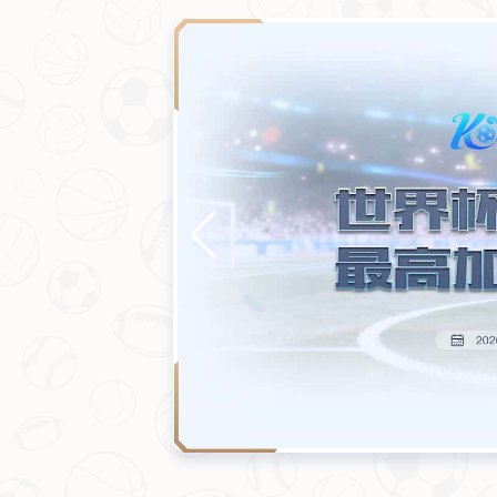
爱游戏体育
大马大师赛｜梁王组合今
栏目：爱游戏体育
发布时间：2026-08-09T00:10:02
引言：今晚羽坛焦点，谁能成为赛场黑马？
今晚，羽毛球爱好者的目光将聚焦在2023年大马大
受关注的
梁王组合
将在今晚迎来他们的首秀，而资格
彩的对决！