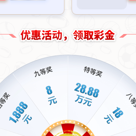
决都充满了未知数。
未来羽坛格局的机会。梁王组合是否能顺利开启夺冠之旅？胡哲
金石。梁王组合和胡哲安，一个是备受期待的双打强档，一个是
耀眼的明星！