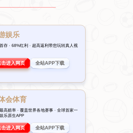
们的每一次出场都备受期待。今晚的比赛不仅是他们在
军的有力竞争者？
后两局的情况下最终完成逆转，令人印象深刻。这次大
在过去一年内多次在小型赛事中崭露头角，以顽强的斗
级正赛。
一场关键比赛的表现，可以发现他对关键分的把握仍有
考验，也是对他心理素质的一次历练。
组合这样的热门选手外，还有许多像胡哲安一样的潜力