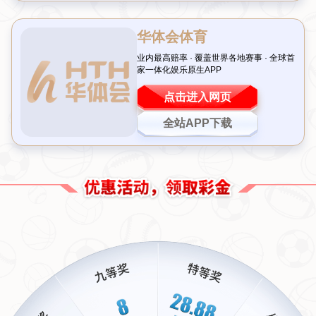
本赛季，
勒沃库森
在德甲联赛中展现了令人叹服的稳定性。
无论是进攻端的火力全开，还是防守端的固若金汤，他们都
表现得近乎完美。截至目前，球队距离榜首的
拜仁慕尼黑
仅
剩3分之差，这意味着每一场比赛都可能是决定冠军归属的
关键战役。尤其是在对阵强队的比赛中，勒沃库森展现出了
不俗的战术执行力，例如在与多特蒙德的较量中，他们凭借
精准的反击战术以2-1险胜，充分体现了球队的整体实力。
这种表现离不开主教练哈维-阿隆索的精心调教。他在战术
上的创新和对球员潜能的挖掘，让这支曾经的中游队伍焕然
一新。球迷们不禁感叹：如果保持这样的状态，
争冠
或许不
再是梦想。
阿隆索的专注：只谈现在不问未来
尽管外界对哈维-阿隆索的未来充满好奇，甚至有传言称多