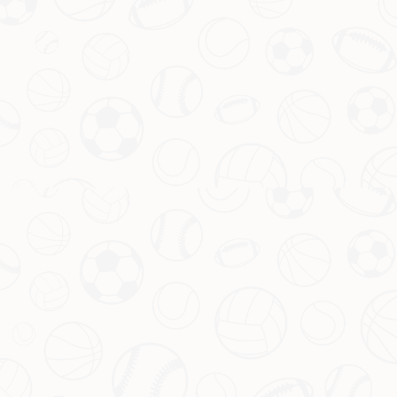
下并未慌乱，而是通过阿隆索在中场的及时调整，最终实现
逆转。
他在下半场换上速度型边锋，并调整为高位压迫打
法
，成功限制了对手的中场组织，同时利用快速反击撕开防
线。这种临场应变能力，正是他带领球队不断逼近拜仁的关
键原因之一。
此外，队内年轻球员的成长也离不开他的信任和培养。比如
前锋博尼费斯在本赛季爆发式增长，已经成为球队进攻端的
重要火力点。这些细节无不体现出阿隆索对球队建设的长远
眼光，也让人更加期待他们在剩余赛程中的表现。
结语前的思考：争冠路上的挑战与机遇
虽然目前仅落后拜仁3分，但接下来的赛程对于勒沃库森来
说并不轻松。他们需要面对多线作战的压力，同时还要确保
主力球员的状态和伤病情况。不过，只要保持现有的团队凝