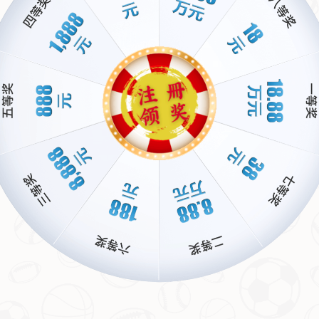
策略，最大程度减少体能消耗。最终，
上海海港
用一场酣畅
淋漓的胜利，证明了自己的实力，也为接下来的赛程积累了
信心。
紫禁之巅：北京国安的故人重逢
战胜云南队后，海港队的下一站是北京，他们将在“紫禁之
巅”迎战老对手——北京国安。这不仅是一场普通的联赛较
量，更是新老球员之间的情感交织。值得一提的是，海港阵
中几位球员曾效力于国安，彼此间的默契与竞争将成为比赛
的一大看点。尤其是队长在赛前采访中提到的：“回到工
体，就像回家一样，但我们会全力以赴。”这样的表态让人
更加期待这场
故人重逢
的对决。
案例分析：战术与情感的双重碰撞
回顾过去几年，海港与国安的对决总是充满戏剧性。以2021