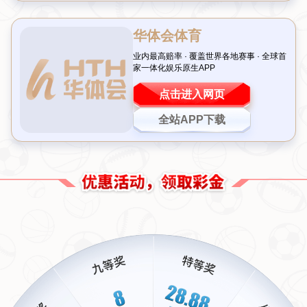
亲切称为“魔翼”的边路快刀。他的速度、突破和精准传球，
成为球队攻城拔寨的关键。尤其是在对阵云南队的客场比赛
中，
魔翼
展现了惊人的爆发力，多次撕开对手防线，为队友
创造得分机会。数据统计显示，他在比赛中完成了
5次关键
传球
，其中一次直接助攻，帮助球队以2:1锁定胜局。正是
这样的表现，让海港队成功跨越了“彩云之南”的阻碍，向着
更高的目标迈进。
彩云之南：一场艰难的客场征程
云南主场素来以高海拔和独特的气候条件著称，对于任何一
支客场作战的队伍来说，都是不小的挑战。上海海港队此次
远征，可谓是顶着巨大的心理和体能压力。然而，球队凭借
顽强的意志力和科学的战术布置，成功适应了环境。尤其是
在比赛中，教练组针对对手的主场优势，采取了快速反击的