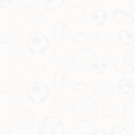
手和高压逼迫占据主动。如果他能在本届
斯诺克世锦赛
延续
这种风格，或许能轻松晋级下一轮。但不可忽视的是，杰
克-琼斯的顽强防守可能成为一大变数。
中国军团的前景展望
无论是丁俊晖还是赵心童，他们都肩负着为中国斯诺克争取
荣誉的重任。作为世界上最具影响力的台球赛事之一，
斯诺
克世锦赛
不仅是实力的试炼场，更是意志与心态的考验。对
于两位选手而言，如何调整状态、应对高压将是决定胜负的
关键因素。
尤其值得一提的是，中国选手的整体实力近年来显著提升。
从签表来看，两位选手的首轮对手虽然实力不俗，但并非不
可战胜。只要发挥出正常水平，他们完全有机会迈过首轮关