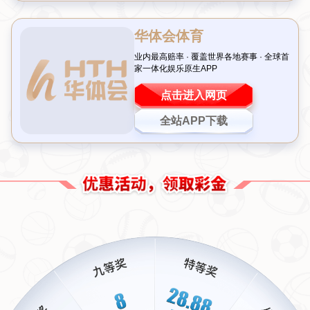
预测，这场比赛的关键在于谁能更快进入节奏。如果丁俊晖
能在开局阶段打出标志性的连续得分，那么他有望掌控局
面；反之，若被舒尔第一直拖入消耗战，比赛悬念将陡增。
赵心童vs杰克-琼斯：新星与黑
马的对决
另一边，赵心童作为近年来崭露头角的中国新星，将在首轮
迎战威尔士选手杰克-琼斯。赵心童以迅猛的进攻和出色的
心理素质闻名，被誉为“火箭”奥沙利文的接班人之一。他在
2021年英国锦标赛上的夺冠表现更是让人眼前一亮。而他的
对手杰克-琼斯虽不是传统意义上的顶级选手，却经常扮演
“黑马”角色，在关键时刻爆发出惊人能量。