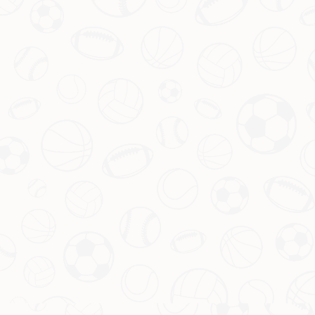
卡，为后续比赛奠定基础。特别是对于年轻一代的赵心童来
说，这次赛事是他证明自己、站稳国际舞台的重要机会。
赛事看点与期待
今年的
スノーク世界選手権
(即“斯诺克世锦赛”)无疑充满了
悬念与激情。除了上述两场焦点战外，其他签表的对阵也颇
具看点。但对于国内球迷而言，丁俊晖与赵心童的表现显然
是重中之重。无论结果如何，他们每一次击球、每一局对
抗，都将牵动无数观众的心弦。
让我们拭目以待，看两位中国选手如何在这项顶级赛事中书
写属于自己的篇章！
友情链接：
金宝博（188bet）app下载 -官方网页版登录入口