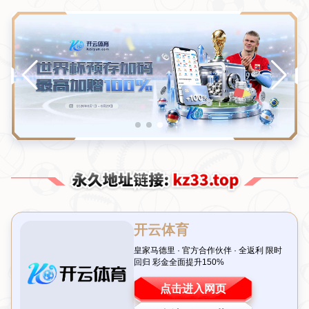
斯诺克世锦赛对阵揭晓：丁俊晖迎战舒
尔第，赵心童挑战杰克-琼斯
栏目：爱游戏体育
发布时间：2026-08-09T00:10:02+08:00
引言：斯诺克世锦赛签表揭晓 中国军团备受关注
随着一年一度的斯诺克世锦赛临近，球迷们的热情再度被点
燃。今年的球员签表已经正式公布，其中中国选手丁俊晖与
马克-舒尔第的强强对话，以及赵心童对阵杰克-琼斯的精彩
较量，成为了赛前讨论的焦点。这两场比赛不仅关乎个人荣
誉，更是中国斯诺克在国际舞台上的一次重要展示。究竟两
位中国名将能否在
克鲁斯堡剧院
这片传奇赛场上脱颖而出？
让我们一起深入分析这场备受期待的
斯诺克世锦赛
首轮对