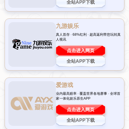
决！
丁俊晖vs舒尔第：经验与实力
的碰撞
作为中国斯诺克的领军人物，丁俊晖的名字早已响彻国际赛
场。他曾多次在
斯诺克世锦赛
中展现出强大的竞技状态，此
次首轮面对老对手马克-舒尔第，比赛无疑充满看点。舒尔
第以稳健著称，他的防守能力和战术布局常常让对手感到头
疼。而丁俊晖则以精准的长台进攻和细腻的手感闻名，这场
比赛很可能是
技术与耐心的双重博弈
。
回顾两人过往交手记录，丁俊晖略占上风，但舒尔第近两年
状态回暖，尤其是在高压环境下的表现令人印象深刻。专家