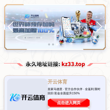
肖国栋为赵心童决赛晋级喝彩：兄弟情
深，骄傲无比❤️
栏目：爱游戏体育
发布时间：2026-08-09T00:10:02+08:00
引言：兄弟情深，赛场上的温
暖瞬间
在竞技体育的激烈角逐中，胜利的喜悦往往伴随着汗水与泪
水。而当这份喜悦被同伴真挚的祝福点燃时，显得格外动
人。近日，中国斯诺克选手肖国栋在社交媒体上公开祝贺赵
心童晋级决赛，感慨“太不容易了，真心替兄弟感到骄傲
❤️”，这一幕不仅展现了运动员之间的深厚情谊，也让无数