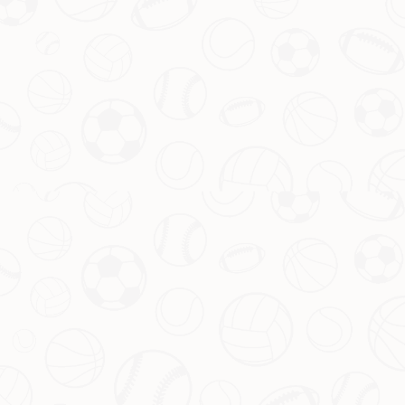
案例分析：从比赛中看中国斯
诺克的崛起
回顾近年来的国际赛事，中国选手的表现越来越亮眼。以此
次赛事为例，赵心童的出色发挥并非偶然。从他早期的青涩
到如今的成熟，每一步都离不开刻苦训练和团队支持。而在
另一场比赛中，肖国栋也曾以顽强的斗志逆转对手，为观众
奉献了一场视觉盛宴。这些事例无不说明，中国斯诺克正在
以一种不可阻挡之势走向世界舞台。
专家分析认为，像
赵心童晋级决赛
这样的成绩，不仅是个人
能力的体现，也是整个培训体系进步的结果。而像肖国栋这