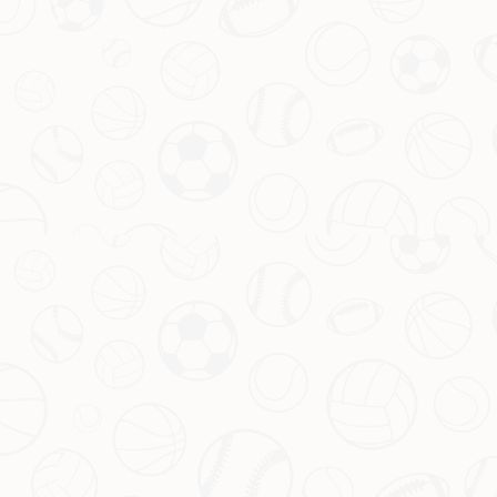
短时间内寻找替代者，并重新调整战术体系。不过，高额転会费
。許多拜仁球迷表示對此感到興奮，认为他的到來將讓球隊的中
眾認為，這樣的転会符合足球市場規律，只要價格合理，對各方
之間的博弈，更是關乎一位年輕天才未來的關鍵抉擇。隨著談判
入口
参与进球纪录
1世纪独一无二纪录