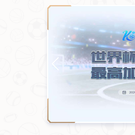
爱游戏体育
图片报：维尔茨转会拜仁
栏目：爱游戏体育
发布时间：2026-08-09T00:10:02
引言：转会市场再掀波澜 维尔茨或将加盟拜仁
近日，德国足球圈内传出重磅消息！据《图片报》独家报道
消息无疑点燃了球迷的热情，也让转会市场的焦点再次
解析这一事件的背后细节。
一：维尔茨的天赋与价值为何吸引拜仁