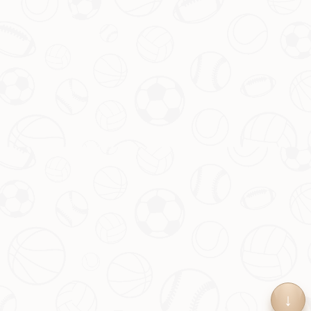
或许能为俱樂部提供重建資金，這也是一種雙贏的可能
場更具活力；而藥廠的支持者則顯得有些擔憂，不希望
都有好處。
的深入，我們期待更多細節浮出水面，為這個夏天增添