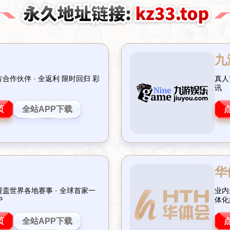
尔茨以其出色的技术、视野和比赛阅读能力而闻名。年仅17岁
眼，还在国家队中展现了不俗实力，被誉为德国足球未来的中场
管理层认为，
维尔茨的加入将为球队注入新鲜血液
，尤其是在中
茨及其团队就个人条款达成了口头协议。这意味着球员本人对于
乐部对其估价高达1亿欧元以上。作为一支近年来在德甲表现强势的
创纪录的费用，或者在交易中加入其他筹码，例如球员交换
。