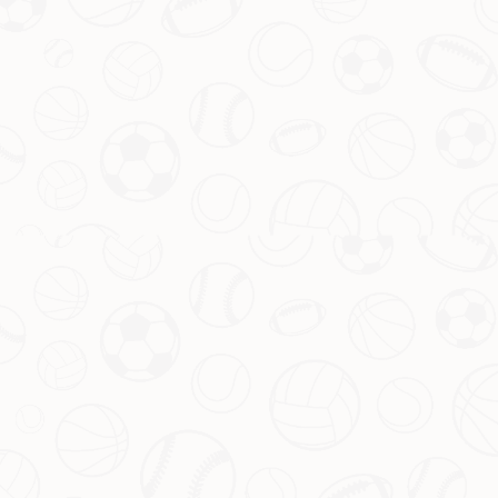
于勒沃庫森而言，若失去這位核心球員，可能需要在
性。
五：球迷與媒體的反響
消息傳出後，社交媒體上關於維爾斯的討論迅速升溫
看到自家培養出的天才離開。不過，也有部分中立觀
通过以上分析可以看出，這次転会不僅是兩傢俱樂部
更多話題。
合作站点：
AYX·爱游戏体育娱乐赞助罗马官方登录
上一篇：8球4助攻，登贝莱刷新巴黎欧冠单赛季直接
下一篇：湖人旧将，当年3年3000万未获续约，今创2