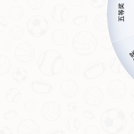
三：案例分析：类似轉會的成功與挑戰
回顾近年来的德甲转会市场，类似的情况并不少见。
方达成了协议。然而，也有失败案例，比如哈兰德在
表明，
勒沃库森
的态度将是决定維爾츠未來去向的关
四：維爾茨轉會對雙方球隊的影響
对于拜仁来说，若能成功签下維爾츠，将进一步巩固