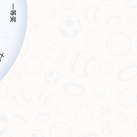
初期强烈反对，但最终迫于球员意愿和丰厚的报价，双
坚守底线，直到曼城满足解约金条款才放人。这些案例
、曼城等劲敌时，中场的创造力将成为制胜法宝。而对