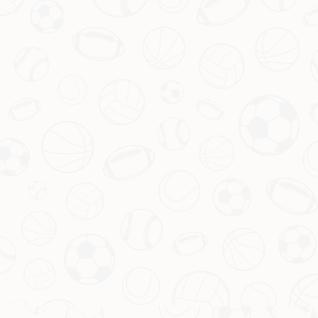
对球迷和俱乐部的双重意义
从球迷的角度来看，这条关于
莱万出勤率
的规定让人既好奇
又担忧。一方面，大家希望看到这位波兰神锋继续在诺坎普
大放异彩；另一方面，如果他真的因为伤病等问题无法上
场，提前终止合同是否会对球队士气造成打击？毕竟，失去
一位核心前锋绝非小事。
而对于巴萨高层而言，这项条款更像是一张“安全网”。近年
来，俱乐部在引援上的失误频频，高薪低能的现象屡见不
鲜。通过设置类似的条件，他们显然希望能够在未来避免重
蹈覆辙。同时，这也传递了一个信号：无论你是多么耀眼的