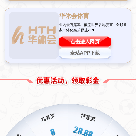
体现了俱乐部对球员状态的高度关注，也反映了现代足球管
理中越来越注重数据和效率的特点。毕竟，对于一支财政状
况并不宽裕的球队来说，确保每一分投入都能带来回报至关
重要。
对莱万的影响：压力还是动
力？
对于已经35岁的莱万来说，这条
出勤率条款
无疑是一把双刃
剑。一方面，作为一名经验丰富的老将，他深知保持身体状
态的重要性。过去几个赛季，他在拜仁慕尼黑的表现证明了
自己依然是顶级射手，本赛季在西甲赛场也贡献了不俗的数
据。然而，年龄带来的伤病风险不可忽视，一旦无法达到规
定的55%出勤率，他可能面临职业生涯中的重大转折。
另一方面，这条条款或许也能成为一种激励。试想一下，如