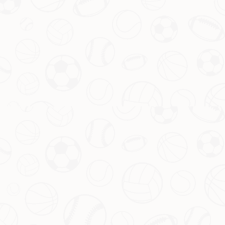
方位提升
要解决“没能进入比赛状态”的问题，首先需要在赛前准备上
下功夫。教练团队应通过针对性训练，帮助队员在最短时间
内进入竞技模式。例如，加强热身环节的设计，确保身体和
心理的双重激活。此外，制定清晰的开局策略也至关重要，
比如通过高压逼抢或稳守反击来遏制对方的初期冲击。
其次，对于“
对手进球过快
”的问题，必须从防守体系入手。
强化队员间的沟通与协作，确保每个人都能明确自己的职
责，同时对对方的关键人物进行重点盯防。通过视频分析提
前研究对手的进攻套路，也能有效降低被快速破门的风险。
心态调整：不可忽视的隐形因
素