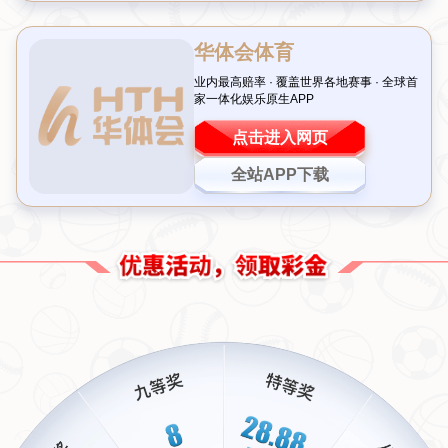
攻破球门。赛后教练坦言，队员们在心理上过于放松，未能
及时调整到最佳状态。这种情况与安东的描述高度吻合，表
明“
进入比赛状态
”并非一句空话，而是决定胜负的关键。
对手进球太快：暴露防守漏洞
当提到“
对手进球太快
”时，我们不得不关注防守端的准备工
作。快速丢球往往意味着防线存在明显漏洞，可能是球员站
位不当，也可能是对对方核心球员的针对性布置不足。尤其
是在高水平对抗中，对手的进攻效率极高，一旦抓住机会，
几乎不会给落后的队伍太多喘息空间。
例如，在某次国际赛事中，一支队伍因后卫线压得过高且缺
乏回防意识，在开场仅3分钟就被对方前锋利用速度优势单
刀破门。这种“
进球太快
”的现象，不仅打击了全队士气，也
让后续的战术调整变得异常被动。结合安东的观点，可以看