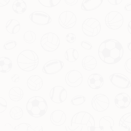
除了技战术层面的改进，心态管理同样是帮助球队迅速进入
状态的重要环节。很多时候，队员们因压力过大或轻敌思想
而导致开局表现低迷。因此，如何通过团队建设活动或心理
辅导来增强信心，是每支队伍都需要思考的问题。一个积
极、专注的心态，往往能在无形中提升整支队伍的表现。
以某知名俱乐部为例，他们在赛季初连续遭遇“
比赛状态不
佳
”的困境，后来通过引入专业心理教练，为队员提供个性
化的指导，最终实现了从被动到主动的转变。这种案例充分
证明，心态调整对改善比赛表现有着不可替代的作用。
网站推荐：
九游体育(jiuyou）官方登录入口-九游娱乐APP
下载
上一篇：今日足球赛事完整比分一览500