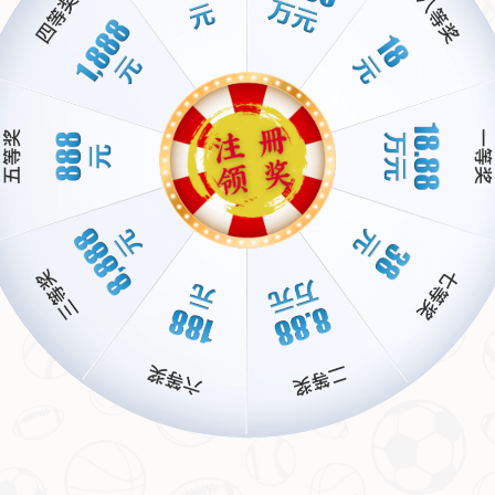
造机会。
这种能力在现代足球体系中尤为珍贵，尤其是在
安切洛蒂的战术体系下，皇马需要一名能够快速转换节奏的
中卫。想象一下，当姆巴佩或维尼修斯在前场高速插上时，
来自后场的精准长传将成为他们的最佳助力。
以数据为证，在过去的一个赛季中，怀森在联赛中的长传成
功率高达85%，这一数字甚至超过了部分顶级后腰。
这样的
“长传高手”特质
，让皇马在战术选择上更加多样化，也为球
队的中场减轻了不小的组织压力。
三、对皇马未来的意义：十年无忧的后防核心？
对于皇家马德里而言，后防线的更新换代一直是近年来的重
点课题。随着阿拉巴等老将状态起伏，以及部分年轻球员尚
未完全挑起大梁，引入像懷森这样兼具潜力和即战力的球员
显得至关重要。
他不仅是眼下的补强，更可能是未来十年的
后场核心。