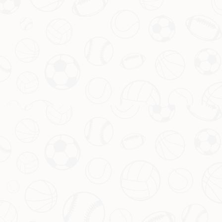
此外，懷森的心态也值得称道。据悉，他在加盟后的首次采
访中表示：“我希望通过努力，成为球迷心中的依靠。”这种
积极的态度，加上他与生俱来的天赋，让人对他融入伯纳乌
充满信心。如果能在高水平比赛中持续进步，
懷森或许真能
成为皇马后防的无忧保障
。
四、小结：潜力无限，仍需历练
当然，作为一名年轻球员，懷森仍有不少需要提升的地方。
例如，他在面对速度型前锋时的转身能力和经验积累尚待加
强。但瑕不掩瑜，他的到来无疑为皇马注入了新鲜血液。从
“巨人中卫”的身体素质到“长传高手”的技术特点，他已经展
现出成为顶级后卫的潜质。
网站参考：
爱游戏（AYX）体育官方网登录入口-开云娱乐