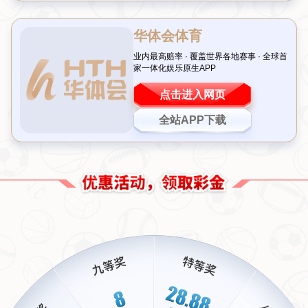
的制空能力。
这样的身体条件，让人联想到曾经的拉莫斯，
同样是皇马后防的支柱。
在现代足球中，中卫不仅需要防
守能力，还需具备一定的出球能力，而怀森在这一点上同样
不落下风。他的到来，或许能填补皇马近年来因伤病和老将
退役导致的后防线漏洞。
更重要的是，
怀森的防守意识和选位能力
在同龄球员中堪称
顶尖。以他在青年队的一场比赛为例，对阵强敌时，他多次
通过精准预判化解对手的快速反击，为球队稳住局面。这种
能力如果能在西甲和欧冠赛场上延续，皇马的后防稳定性无
疑会提升一个档次。
二、长传精准如手术刀：进攻端的隐藏武器
除了扎实的防守功底，怀森的长传能力更是令人印象深刻。
他的传球视野开阔，经常能从后场直接发起进攻，为前锋创