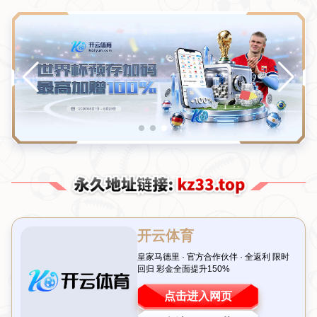
人物 ｜ 皇马新星怀森：巨型中卫+精准
长传，未来十年后防基石？
栏目：爱游戏体育
发布时间：2026-08-07T00:10:00+08:00
前言：皇马后防新星崛起，未来可期
在足球世界中，皇家马德里始终是顶级豪门的代名词，而他
们的引援策略往往能引发全球球迷的热议。近期，皇马签下
年轻中卫怀森的消息让不少人眼前一亮。这位身材高大、技
术全面的球员被誉为“巨人中卫”，同时还拥有出色的长传能
力。那么，怀森是否真能成为皇马后防的定海神针，甚至守
护球队未来十年？本文将从他的技术特点、潜力分析以及对
皇马的意义三个方面，带你一探究竟。