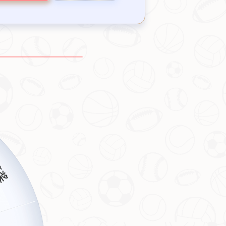
进攻——多次得势不得分，而一些绝佳机会也相继挥霍