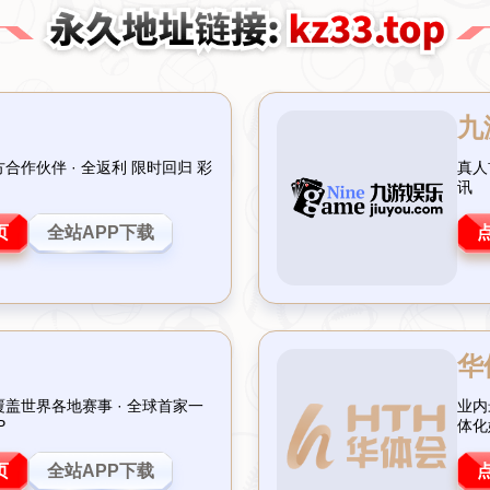
构）的球队无疑承载着彩环和光芒，其阵容星光熠熠。但在世俱杯
个超级班底竟然未能攻破防守泼辣的小角色城池，被反击偷袭致