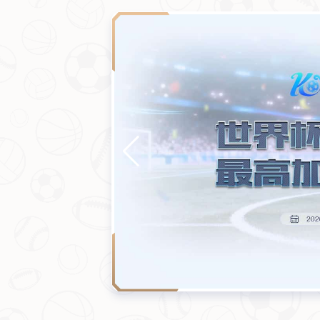
爱游戏体育
10.6亿豪门爆冷0-1失利
栏目：爱游戏体育
发布时间：2026-08-07T00:10:00
赛事总是充满戏剧性和未知，尤其是在举足轻重的国
方期待下，意外以
0-1不敌实力并不起眼的对手
。这一
要焦点。
背靠十亿身价却蒙羞落败：