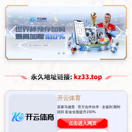
2024中超新赛季16队阵容揭晓，预计3
月激战开启
栏目：爱游戏体育
发布时间：2026-08-09T00:10:02+08:00
引言：中超新赛季即将启幕 球
迷期待值拉满
随着2023年的结束，国内足球迷的目光已经聚焦于即将到来
的
中超2024赛季
。作为中国足球的顶级联赛，中超每年的开
赛都备受瞩目，而今年的新赛季预计将在
3月份
正式打响，
16支参赛队伍的名单也已浮出水面。这不仅是一场竞技的盛
宴，更是球迷们情感寄托的舞台。究竟哪些球队将在新赛季