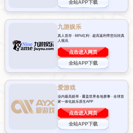
的关键一击
比赛中，尤文图斯一度陷入被动，罗马凭借主场优势率先破
门。然而，在下半场的关键时刻，
洛卡特利
挺身而出，用一
记精准的射门为尤文扳平了比分。这粒进球不仅展现了他出
色的个人能力，也体现了尤文在困境中的韧性。
洛卡特利的
表现无疑是本场比赛的一大亮点
，他的冷静和果断让尤文的
客场之旅不至于空手而归。
值得一提的是，这已经是洛卡特利本赛季在
意甲
赛场的第N
次关键发挥（具体数据可根据实际情况调整）。作为中场核
心，他不仅在防守端贡献稳定，更在进攻中频频制造威胁。
这次对阵罗马的进球，或许将成为他职业生涯中的又一个经
典瞬间。
比赛复盘：攻防两端的博弈