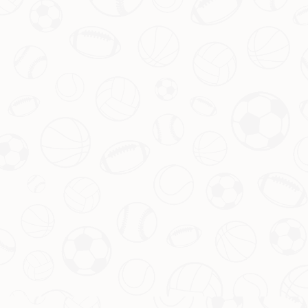
一分都显得弥足珍贵。
球迷视角：期待未来的精彩
无论是对支持 Roma 的球迷，还是热衷于 Juventus 的拥趸，
这场比赛都让人看得热血沸腾。社交媒体上，不少人都在讨
论
洛卡特利破门
的那一刻，认为这是整场比赛的高光点。同
时，也有声音指出，两队若想在本赛季的意甲联赛中有更大
作为，仍需在细节上进一步打磨。
网站参考：
PG电子模拟器在线试玩-网页版进入地址| PG
Game Simulator
上一篇：欧冠冠军预测更新：曼城卫冕之路优势明显
下一篇：职业优先！莫兰特放弃扣篮，展现新决心