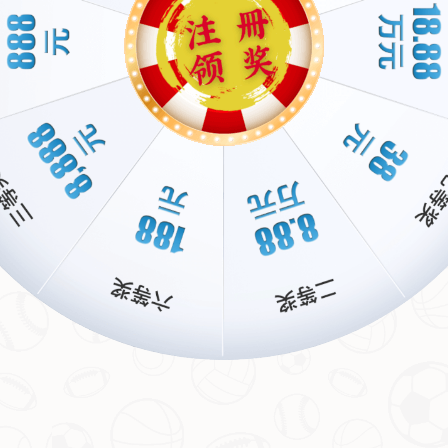
是吸引路易吉的重要因素。相比其他豪门俱乐部，多特更擅长为
兰
作为意甲的顶级俱乐部，近年来也在积极寻找年轻血液，以重
派出了球探团队密切关注这位巴西新星的表现，甚至有可能在冬
带领下，阿森纳正在经历重建期，他们对年轻球员的需求同样迫
预测，如果阿森纳能够在薪资待遇上开出更有吸引力的条件，他
。但在南美足坛，这位年轻球员早已是备受瞩目的存在。出生于
评价他为“下一个卡塞米罗”，认为他既有扎实的基本功，又具备