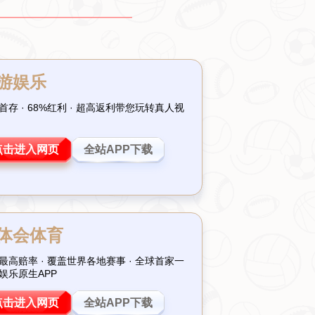
精准眼光令人称道。如今，他们将目光投向了巴西小将
都让人眼前一亮。多特蒙德希望通过签下这位潜力股，