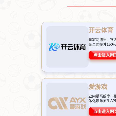
作为德甲的传统强队，
多特蒙德
一直以发掘和培养年
路易吉，这绝非偶然。据悉，路易吉在场上的表现展
进一步巩固球队在未来竞争中的优势。