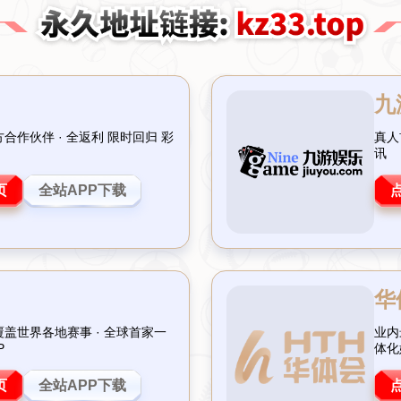
轻球员而闻名。从哈兰德到贝林厄姆，多特蒙德在转会市场上的
现出了超乎年龄的成熟，他的技术、速度以及对比赛的阅读能力