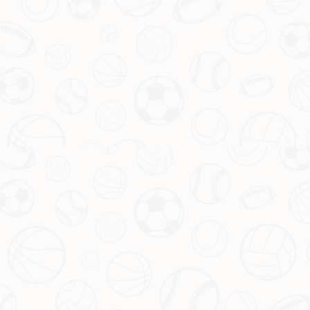
的表现不仅赢得了球迷的喝彩，也让欧洲各大俱乐部的
他是否愿意选择一家能够提供更多出场机会的俱乐部，
图片报》估算，路易吉的身价可能高达2000万欧元，
终花落谁家，路易 Gil都能为这家俱乐部的未来注