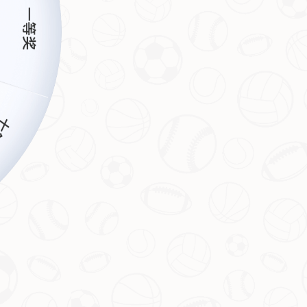
年轻球员提供稳定的出场时间，这或许是他们在这场争
塑球队阵容。国米的引援策略偏向于技术型球员，而路
季转会窗就展开行动。
切。路易吉的多面手属性让他能够适应英超的高强度对
们或许能在这场竞争中占据上风。
足球王国巴西，路易吉目前效力于一家本土俱乐部，他
成为世界级球星的潜质。