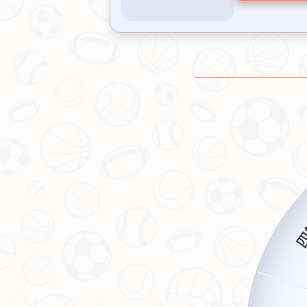
布莱顿的崛起：不仅仅是战术的胜利
提到布莱顿，这支英超中游球队近年来以出色的表现
ton's success背后并非单纯依靠“智慧”或