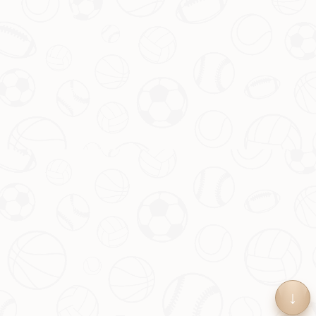
一定的经济基础，想要在竞争激烈的联赛中脱颖而出几乎
机，而过于保守又可能错失发展的良机。像布萊頓这样
论，无疑再次点燃了关于“金钱与成功”之间关系的讨论。