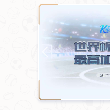
爱游戏体育
滕哈格揭秘：布莱顿成功
栏目：爱游戏体育
发布时间：2026-08-09T00:10:02
引言：足球成功与金钱的关系引发热议
在现代足球的世界里，胜利往往与资金投入密不可分
出了足球俱乐部运营的核心问题，也让人们开始重新
投入对足球成就的影响。