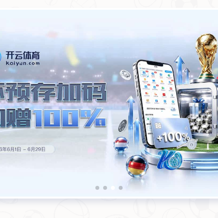
网站首页
公司简介
背后的大手笔投入，你还觉得花
+08:00
。曼联主帅滕哈格近期的一番言论引发了广泛讨论，他直言：“布
审视“金钱”在球队崛起中的作用。今天，我们就来聊聊滕哈格的