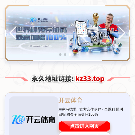
英超新援表现抢眼，夏季引援效果初显
栏目：爱游戏体育
发布时间：2026-08-07T00:10:00+08:00
引言：新援闪耀赛场 英超新赛季看点十足
随着新赛季英超联赛的火热开战，球迷们的目光不仅聚焦在
传统豪门和明星球员身上，更被那些夏季转会窗引入的
新援
表现
所吸引。这些新鲜血液迅速适应联赛节奏，用出色的发
挥为球队注入活力，也让人们对各俱乐部的
夏季引援
策略刮
目相看。本文将深入探讨几位表现抢眼的英超新援，以及他
们如何助力球队在新赛季崭露头角。
新赛季新面孔 为何如此亮眼
每年的
夏季引援
都是英超俱乐部提升竞争力的关键时期，而