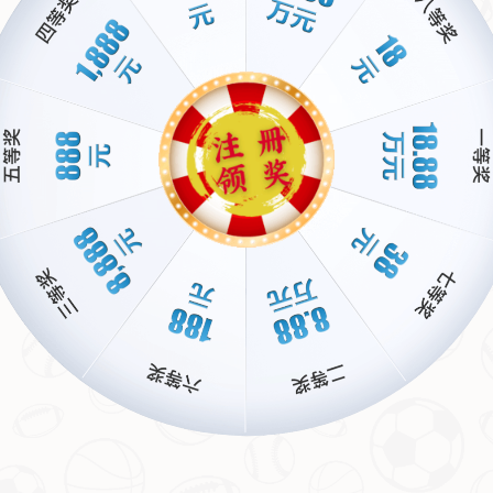
衔接了瓜迪奥拉的战术体系，首几轮比赛便频频破门，展现
出恐怖的得分能力。哈兰德的到来不仅让曼城的进攻更加立
体，也让其他对手感受到了巨大的压力。
而对于中小型俱乐部，
新 aid的表现
则更多关乎生存和发
展。像诺丁汉森林这样重返英超的升班马，在夏季转会窗大
手笔投入后，收获了多位潜力股。其中，边锋
杰西-林加德
的加盟为球队注入了经验与创造力。他在场上的组织能力和
关键时刻的突破，成为森林队保级路上的重要武器。
数据说话 新 aid的影响力不容小觑
从数据角度来看，本赛季不少新 aid已经在各项统计中名列
前茅。以进球数为例，哈兰德目前高居射手榜首位，而助攻
榜上也有多位夏季加入的新面孔。这些数字直观地反映了
夏
季引 aids的效果
，也证明了俱乐部在转会市场上的决策并非